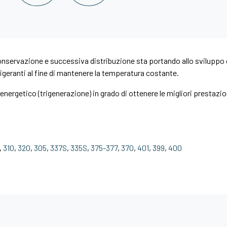
 conservazione e successiva distribuzione sta portando allo sviluppo
rigeranti al fine di mantenere la temperatura costante.
ergetico (trigenerazione) in grado di ottenere le migliori prestazio
,
310
,
320
,
305
,
337S
,
335S
,
375-377
,
370
,
401
,
399
,
400