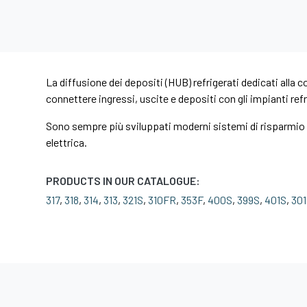
La diffusione dei depositi (HUB) refrigerati dedicati alla
connettere ingressi, uscite e depositi con gli impianti ref
Sono sempre più sviluppati moderni sistemi di risparmio en
elettrica.
PRODUCTS IN OUR CATALOGUE:
317
,
318
,
314
,
313
,
321S
,
310FR
,
353F
,
400S
,
399S
,
401S
,
301