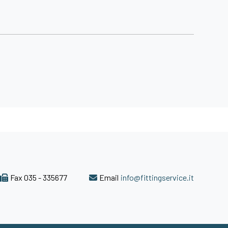
Wel
cod. 
D
Fax 035 - 335677
Email
info@fittingservice.it